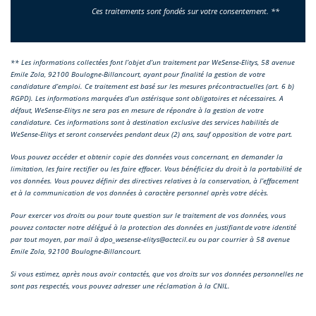
** Les informations collectées font l’objet d’un traitement par WeSense-Elitys, 58 avenue
Emile Zola, 92100 Boulogne-Billancourt, ayant pour finalité la gestion de votre
candidature d’emploi. Ce traitement est basé sur les mesures précontractuelles (art. 6 b)
RGPD). Les informations marquées d’un astérisque sont obligatoires et nécessaires. A
défaut, WeSense-Elitys ne sera pas en mesure de répondre à la gestion de votre
candidature. Ces informations sont à destination exclusive des services habilités de
WeSense-Elitys et seront conservées pendant deux (2) ans, sauf opposition de votre part.
Vous pouvez accéder et obtenir copie des données vous concernant, en demander la
limitation, les faire rectifier ou les faire effacer. Vous bénéficiez du droit à la portabilité de
vos données. Vous pouvez définir des directives relatives à la conservation, à l’effacement
et à la communication de vos données à caractère personnel après votre décès.
Pour exercer vos droits ou pour toute question sur le traitement de vos données, vous
pouvez contacter notre délégué à la protection des données en justifiant de votre identité
par tout moyen, par mail à dpo_wesense-elitys@actecil.eu ou par courrier à 58 avenue
Emile Zola, 92100 Boulogne-Billancourt.
Si vous estimez, après nous avoir contactés, que vos droits sur vos données personnelles ne
sont pas respectés, vous pouvez adresser une réclamation à la CNIL.