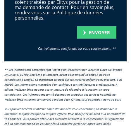
soient traitées par Elitys pour la gestion de
ma demande de contact. Pour en savoir plus,
rendez-vous sur la Politique de données
personnelles.
ENVOYER
** Les informations collectées font l’objet d’un traitement par WeSense-Elitys, 58 avenue
Emile Zola, 92100 Boulogne-Billancourt, ayant pour finalité la gestion de votre
candidature d’emploi. Ce traitement est basé sur les mesures précontractuelles (art. 6 b)
RGPD). Les informations marquées d’un astérisque sont obligatoires et nécessaires. A
défaut, WeSense-Elitys ne sera pas en mesure de répondre à la gestion de votre
candidature. Ces informations sont à destination exclusive des services habilités de
WeSense-Elitys et seront conservées pendant deux (2) ans, sauf opposition de votre part.
Vous pouvez accéder et obtenir copie des données vous concernant, en demander la
limitation, les faire rectifier ou les faire effacer. Vous bénéficiez du droit à la portabilité de
vos données. Vous pouvez définir des directives relatives à la conservation, à l’effacement
et à la communication de vos données à caractère personnel après votre décès.