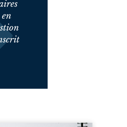
aires
t en
estion
nscrit