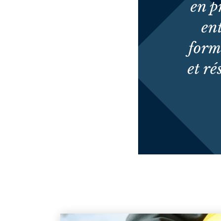
en p
ent
forma
et ré