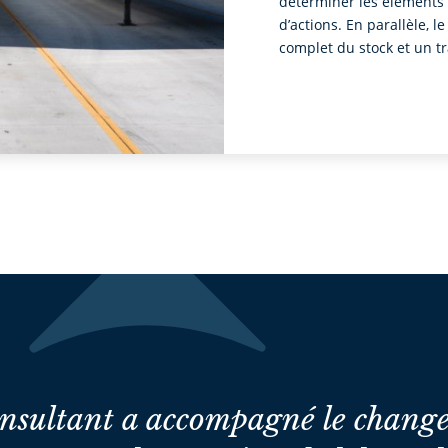
déterminer les éléments 
d’actions. En parallèle, l
complet du stock et un tra
onsultant a accompagné le chang