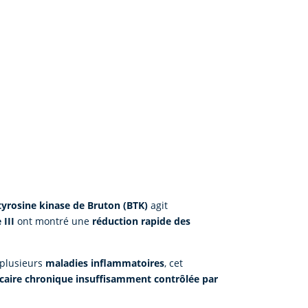
 tyrosine kinase de Bruton (BTK)
agit
 III
ont montré une
réduction rapide des
s plusieurs
maladies inflammatoires
, cet
icaire chronique insuffisamment contrôlée par