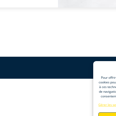
Pour offri
cookies pour
à ces techn
de navigatio
consenteme
Gérer les se